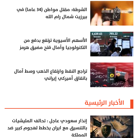
الشرطة: مقتل مواطن (34 عاما) في
بيرزيت شمال رام الله
الأسهم الآسيوية ترتفع بدفع من
التكنولوجيا وآمال فتح مضيق هرمز
تراجع النفط وارتفاع الذهب وسط آمال
باتفاق أميركي إيراني
الأخبار الرئيسية
إنذار سعودي عاجل : تحالف المليشيات
بالتنسيق مع ايران يخطط لهجوم كبير ضد
المملكة