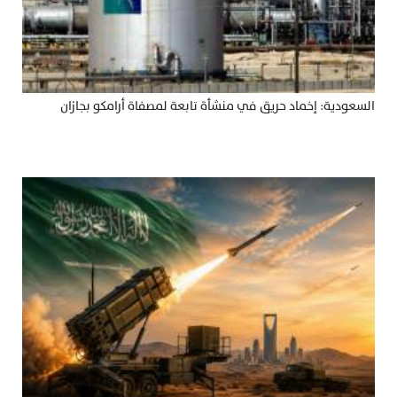
السعودية: إخماد حريق في منشأة تابعة لمصفاة أرامكو بجازان