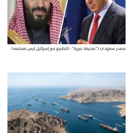
مصدر سعودي لـ"صحيفة عبرية" : التطبيع مع إسرائيل ليس مستبعدا