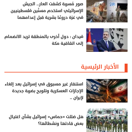
صور مُسربة كشفت العار.. الجيش
الإسرائيلي استخدم مسنَّين فلسطينيين
في غزة دروعًا بشرية قبل إعدامهما
فيدان : دول أخرى بالمنطقة تريد الانضمام
إلى اتفاقية مكة
الأخبار الرئيسية
استنفار غير مسبوق في إسرائيل بعد إلغاء
الإجازات العسكرية وتلويح بضربة جديدة
لإيران ..
هل ضللت «حماس» إسرائيل بشأن اغتيال
بعض قادتها ونشطائها؟