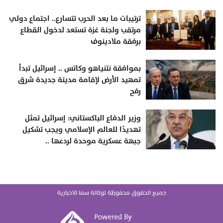
ترتيبات ما بعد الحرب تتسارع.. اجتماع دولي
مرتقب ولجنة غزة تستعد لدخول القطاع
برفقة ملادينوف
بموافقة نتنياهو وكاتس .. إسرائيل تبدأ
تمهيد الأرض لإقامة مدينة جديدة شرق
رفح
وزير الدفاع الباكستاني: إسرائيل تمثل
تهديدًا للعالم الإسلامي ويجب تشكيل
جبهة عسكرية موحدة لردعها ..
جميع الحقوق محفوظة لوكالة سما الاخبارية