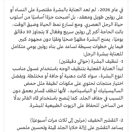
في عام 2026، لم تعد العناية بالبشرة مقتصرة على النساء أو
على روتين طويل ومعقد، بل أصبحت جزءًا أساسيًا من أسلوب
حياة الرجل العصري. ومع تسارع نمط الحياة وضيق الوقت،
باتت الحاجة أكبر إلى روتين سريع وفعّال لا يتجاوز 10 دقائق
يوميًا، يمنح البشرة مظهرًا صحيًا ونقيًا دون مجهود كبير.
فيما يلي خطوات بسيطة تساعد على بناء روتين يومي متكامل
للعناية ببشرة الرجل:
1- تنظيف البشرة (حوالي دقيقتين)
تبدأ العناية الفعلية بتنظيف الوجه باستخدام غسول مناسب
لنوع البشرة، سواء كانت دهنية أو جافة أو مختلطة. ويفضل
اختيار منتجات تحتوي على مكونات لطيفة مثل حمض
الساليسيليك أو النياسيناميد، لأنها تنظف المسام بعمق دون
التسبب في جفاف الجلد. كما يُنصح باستخدام الماء الفاتر بدلًا
من الساخن للحفاظ على الزيوت الطبيعية للبشرة.
2- التقشير الخفيف (مرتين إلى ثلاث مرات أسبوعيًا)
يساعد التقشير على إزالة خلايا الجلد الميتة وتحسين ملمس