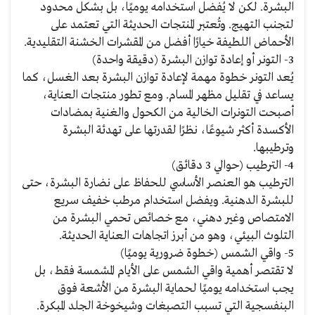
البشرة. لكن لا يُفضل استخدامه يوميًا، بل بشكل محدود
لتجنب التهيج. وتُعتبر المنتجات الحديثة التي تعتمد على
الأحماض اللطيفة خيارًا أفضل من المقشرات الخشنة التقليدية.
3- التونر أو إعادة توازن البشرة (دقيقة واحدة)
يُعد التونر خطوة مهمة لإعادة توازن البشرة بعد الغسل، كما
يساعد في تقليل مظهر المسام. ومع تطور منتجات العناية،
أصبحت التونرات الخالية من الكحول والغنية بمضادات
الأكسدة أكثر شيوعًا، نظرًا لقدرتها على تهدئة البشرة
وترطيبها.
4- الترطيب (حوالي 3 دقائق)
الترطيب هو العنصر الأساسي للحفاظ على نضارة البشرة، حتى
للبشرة الدهنية. ويفضل استخدام مرطب خفيف سريع
الامتصاص وغير دهني، مع خصائص تحمي البشرة من
التلوث البيئي، وهو من أبرز اتجاهات العناية الحديثة.
5- واقي الشمس (خطوة ضرورية يوميًا)
لا تقتصر أهمية واقي الشمس على الأيام المشمسة فقط، بل
يجب استخدامه يوميًا لحماية البشرة من الأشعة فوق
البنفسجية التي تسبب التصبغات وشيخوخة الجلد المبكرة.