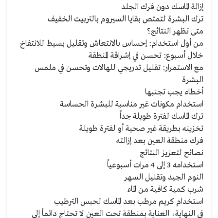
إزالة الماسك دون فرك الجلد
ترك البشرة لتمتص بقايا السيروم بالتربيت الخفيف
متى تظهر النتائج؟
من أول استخدام: إحساس بالانتعاش وتقليل بسيط للانتفاخ
خلال أسبوع: تحسن في إشراقة المنطقة
مع الاستمرار: تقليل تدريجي للهالات وتحسن في ملمس
البشرة
أخطاء يجب تجنبها
استخدام مكونات غير مناسبة للبشرة الحساسة
ترك الماسك لفترة طويلة جداً
تخزينه بطريقة غير صحية أو لفترة طويلة
فرك منطقة العين بعد إزالته
نصائح لتعزيز النتائج
استخدامه 3 إلى 4 مرات أسبوعياً
النوم الجيد وتقليل السهر
شرب كمية كافية من الماء
استخدام كريم مرطب بعد الماسك لحبس الترطيب
في النهاية، العناية بمنطقة تحت العين لا تحتاج دائماً إلى