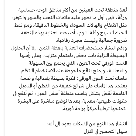
تُعدّ منطقة تحت العينين من أكثر مناطق الوجه حساسية
ورقّة، فهي أول ما تظهر عليه علامات التعب والسهر والتوتر،
مثل الانتفاخ والهالات السوداء والخطوط الدقيقة. ومع نمط
الحياة السريع وقلة النوم، أصبحت العناية بهذه المنطقة
ضرورة جمالية وليست مجرد رفاهية.
ورغم انتشار مستحضرات العناية باهظة الثمن، إلا أن الحلول
البسيطة المنزلية باتت تحظى باهتمام متزايد، وعلى رأسها
الماسك الورقي تحت العين، الذي يجمع بين السهولة
والفعالية، ويمنح نتائج ملحوظة عند الاستخدام المنتظم.
ماسك تحت العين الورقي: فكرة بسيطة بفعالية واضحة
يعتمد هذا الماسك على شرائح خفيفة من القطن أو المناديل
الناعمة تُقصّ بشكل يناسب منطقة أسفل العين، ثم تُنقع في
مكونات طبيعية مغذية. بعدها توضع مباشرة على البشرة
لتمنحها ترطيباً مركزاً وراحة فورية.
انتشار هذا النوع من الماسكات يعود إلى أنه:
سهل التحضير في المنزل