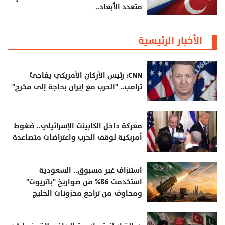
متعدد الأبعاد..
الأخبار الرئيسية
CNN: رئيس الأركان الأمريكي يفاجئ
ترامب.. "الحرب مع إيران بحاجة إلى مخرج"
معركة داخل الكابينت الإسرائيلي.. ضغوط
أمريكية لوقف الحرب واعتراضات متصاعدة
استنزاف غير مسبوق.. السعودية
استخدمت 86% من صواريخ "باتريوت"
ومخاوف من تراجع مخزونات الخليج