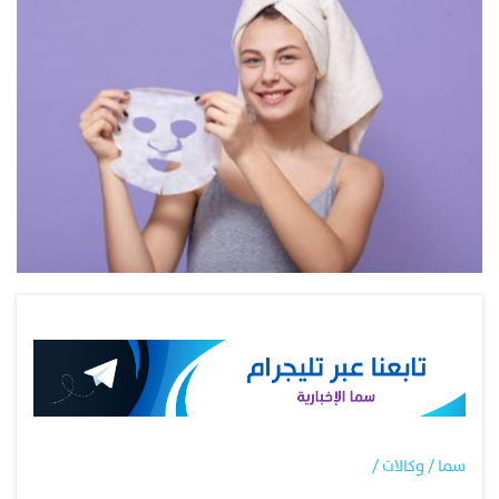
سما / وكالات /