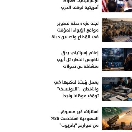
الإسرائيلي.. ضغوط
أمريكية لوقف الحرب
واعتراضات متصاعدة
لجنة غزة :،خطة لتطوير
مواقع الإيواء المؤقت
في القطاع وتحسين حياة
النازحين
إعلام إسرائيلي يدق
ناقوس الخطر: تل أبيب
منشغلة عن تحولات
أمريكية قد تقلب
المعادلة
يعمل رئيسًا لمكتبها في
واشنطن .."اليونيسف"
توقف موظفا رفيعا
بتهمة التجسس لصالح
إسرائيل
استنزاف غير مسبوق..
السعودية استخدمت 86%
من صواريخ "باتريوت"