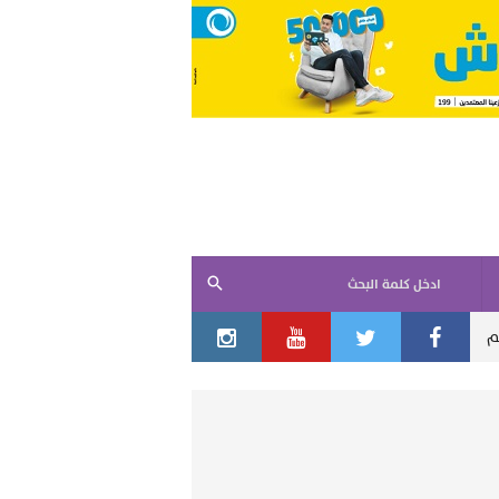
ادخل كلمة البحث
مصادر أمريكية: ترامب يرفض الخيار البري.. والجيش يبحث عن بدائل غير 