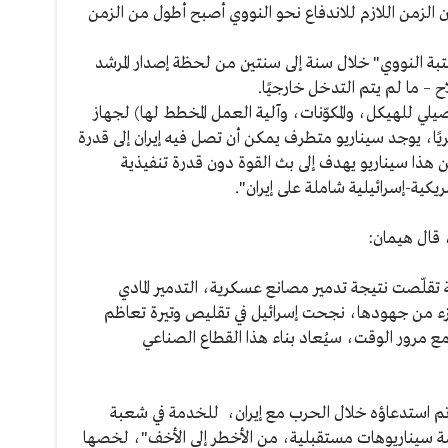
ن الزمن اللازم للاندفاع نحو النووي أصبح أطول من الزمن
تبة النووي" خلال سنة إلى سنتين من لحظة إصدار المرشد
ح – ما لم يتم التدخل خارجيًا.
 للهيكل، والمكوّنات، وآلية العمل المخطط لها) لجهاز
ًا، يوجد سيناريو متطرف يمكن أن تصل فيه إيران إلى قدرة
 هذا سيناريو يهدف إلى بث القوة دون قدرة تنفيذية
يكية-إسرائيلية شاملة على إيران".
 قال هيمان:
ة تقلّصت نتيجة تدمير مصانع عسكرية، التدمير المادي
جزء من جهودها، نجحت إسرائيل في تقليص وتيرة تعاظم
 مع مرور الوقت، سيُعاد بناء هذا القطاع الصناعي
تم استدعاؤه خلال الحرب مع إيران، للخدمة في شعبة
ة سيناريوهات مستقبلية، من الأخطر إلى الأخف"، لخصها