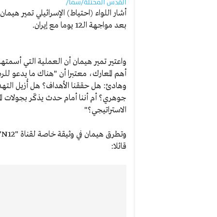
القدس المحتلة/سما/
أشار اللواء (احتياط) الإسرائيلي تمير هي
بعد مواجهة الـ12 يوما مع إيران.
واعتير تمير هيمان أن العملية التي أسمتها 
أهم المعارك، معتبرا أن "هناك ما يدعو ل
وهادئ: هل حققنا الأهداف؟ هل أُزيل الت
جوهري؟ أم أننا أمام حدث يذكّر بجولات ا
الاستراتيجي؟"
و
قائلا: