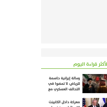
لأكثر قراءة اليوم
رسالة إيرانية حاسمة
للرياض: لا تمضوا في
التحالف العسكري مع
أنقرة وإسلام آباد
معركة داخل الكابينت