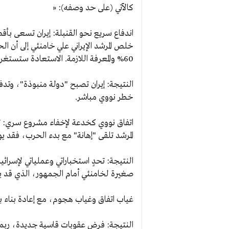
كالآتي (على حد وصفه): «
اندفاع سريع نحو القنبلة: إيران تسعى بأق
خلص المرشد الإيراني علي خامنئي إلى أن الح
60% والمعرفة اللازمة. الاستعادة ستستغرق عدة أشهر، لكنها قد تخاطر بذلك.
النتيجة: إيران تصبح "دولة منبوذة"، وتدفع
خطر نووي مباشر.
اتفاق نووي كخدعة لإخفاء مشروع سري: توقي
المرشد تلقى "إهانة" مع بدء الحرب، فقد ي
النتيجة: تحدٍ استخباراتي وعملياتي لإسرائ
صغيرة لخامنئي أمام الجمهور، الذي قد
غياب اتفاق وغياب هجوم، مع إعادة بناء بط
النتيجة: فرض عقوبات قاسية جديدة، ربم