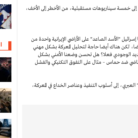
مان إلى خمسة سيناريوهات مستقبلية، من الأخطر إلى الأخف،
إسرائيل "الأسد الصاعد" على الأراضي الإيرانية واحدة من
ا
لرضا، لكن هناك أيضا حاجة لتحليل المعركة بشكل مهني
هديد الوجودي فعلا؟ هل تحسن وضعنا الأمني بشكل
لماضي ضد حماس – مثال على التفوق التكتيكي والفشل
تطرق هيمان في وثيقة خاصة لقناة "N12" العبري، إلى أسلوب التنفيذ وعناصر الخداع في المعركة،