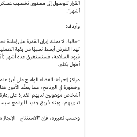
القرار للوصول إلى مستوى تخصيب عسكري
أشهر".
وأردف:
"حاليا، لا تملك إيران القدرة على إعادة تح
لهذا الغرض أبسط نسبيًا من بقية العملية. 
قيود السلامة، فستستغرق عدة أشهر (أقل
أطول بكثير.
مراكز المعرفة: القضاء الواسع على أبرز علم
وخطورة في البرنامج، مما يعقّد الأمور. ه
أشخاص موهوبين لديهم القدرة على إدارة
تدريبهم، وبناء فريق جديد للبرنامج سيست
وحسب تعبيره، فإن "الاستنتاج – الإنجاز م