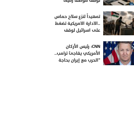
توقف موظفا رفيعا
بتهمة التجسس لصالح
إسرائيل
تمهيداً لنزع سلاح حماس
..الادارة الامريكية تضغط
على اسرائيل لوقف
إطلاق نار لمدة أسبوعين
في غزة
CNN: رئيس الأركان
الأمريكي يفاجئ ترامب..
"الحرب مع إيران بحاجة
إلى مخرج"