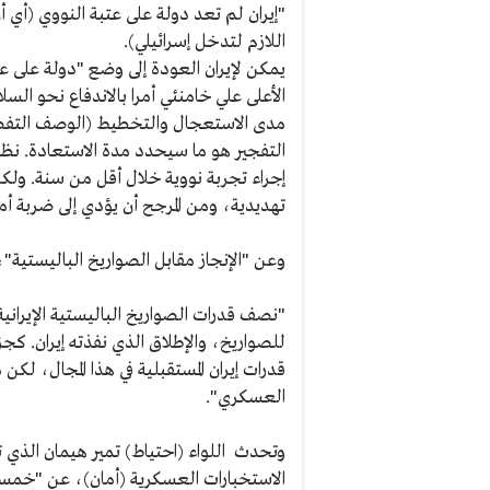
"إيران لم تعد دولة على عتبة النووي (أي أ
اللازم لتدخل إسرائيلي).
يمكن لإيران العودة إلى وضع "دولة على ع
الأعلى علي خامنئي أمرا بالاندفاع نحو السلا
مدى الاستعجال والتخطيط (الوصف التفصيلي
التفجير هو ما سيحدد مدة الاستعادة. نظري
إجراء تجربة نووية خلال أقل من سنة. ولكن
تهديدية، ومن المرجح أن يؤدي إلى ضربة أمر
وعن "الإنجاز مقابل الصواريخ الباليستية"،
"نصف قدرات الصواريخ الباليستية الإيراني
للصواريخ، والإطلاق الذي نفذته إيران. ك
قدرات إيران المستقبلية في هذا المجال، لكن
العسكري".
وتحدث اللواء (احتياط) تمير هيمان الذي 
الاستخبارات العسكرية (أمان)، عن "خمس