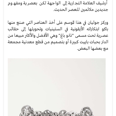
أرشيف العلامة التجارية إلى الواجهة لكن بعصرية ومفهوم
جديدين ملائمين للعصر الحديث.
وركز جوليان في هذا الموسم على أخذ العناصر التي صنع منها
باكو ابتكاراته الأيقونية في الستينيات وتحويلها إلى حقائب
عصرية تحت مسمى "نانو باغ" وهي الأفضل والأكثر مبيعا من
الدار بحبات باييت كبيرة أو بتصميم من قطع معدنية مجمعة
مع بعضها البعض.