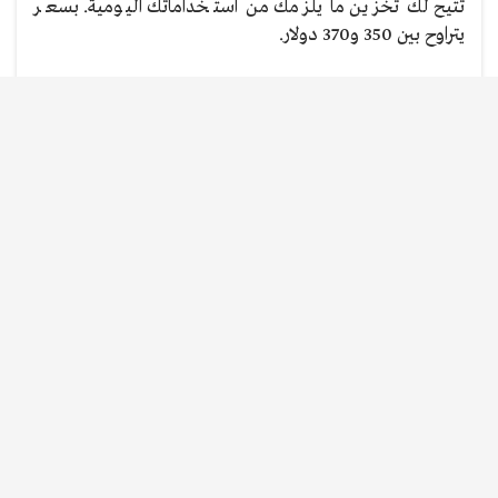
تتيح لك تخزين ما يلزمك من استخداماتك اليومية. بسعر
يتراوح بين 350 و370 دولار.