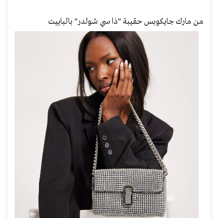
من مارك جايكوبس حقيبة "ذا سي شولدر" بالباييت