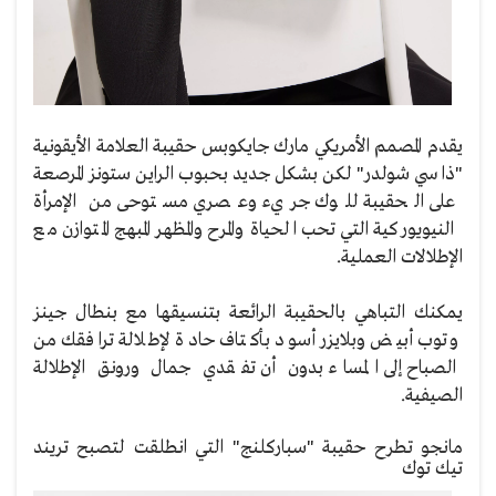
يقدم المصمم الأمريكي مارك جايكوبس حقيبة العلامة الأيقونية
"ذا سي شولدر" لكن بشكل جديد بحبوب الراين ستونز المرصعة
على الحقيبة للوك جريء وعصري مستوحى من الإمرأة
النيويوركية التي تحب الحياة والمرح والمظهر المبهج المتوازن مع
الإطلالات العملية.
يمكنك التباهي بالحقيبة الرائعة بتنسيقها مع بنطال جينز
وتوب أبيض وبلايزر أسود بأكتاف حادة لإطلالة ترافقك من
الصباح إلى المساء بدون أن تفقدي جمال ورونق الإطلالة
الصيفية.
مانجو تطرح حقيبة "سباركلنج" التي انطلقت لتصبح تريند
تيك توك