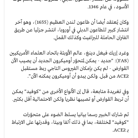
الأسود، في عام 1346.
وكان يُعتقد أيضا أن طاعون لندن العظيم (1655)، وهو آخر
انتشار كبير للطاعون الدبلي في أوروبا، انتشر جزئيا عن طريق
الفئران الحاملة للبراغيث وكذلك القمل.
وغرد إريك فيغل دينغ، عالم الأوبئة باتحاد العلماء الأمريكيين
(FAS): "جديد - يمكن لمتحوّر أوميكرون الجديد أن يصيب الآن
القوارض - لم يكن بإمكان الفيروس التاجي ربط مستقبل
ACE2 من قبل. ولكن يبدو أن أوميكرون يمكنه الآن".
وفي تغريدة متابعة، قال إن الأنواع الأخرى من "كوفيد" يمكن
أن تربط القوارض أو تصيبها نظريا ولكن الاحتمالية أقل بكثير.
ثم شارك الخبير رسما بيانيا يسلط الضوء على متحوّرات
"كوفيد" المختلفة، بما في ذلك ألفا وبيتا، وقدرتها على الارتباط
بـ ACE2.