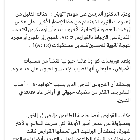
وغرّد الدكتور أندرسن على موقع "تويتر": "هناك القليل من
المعلومات المثيرة للاهتمام من هذا الإصدار الأخير - على عكس
المركبات العضوية المتطايرة الأخرى، يبدو أن أوميكرون اكتسب
القدرة على الارتباط بالقوارض ACE2. تلميح إلى ظهور أو مجرد
نتيجة ثانوية لتحسين/تعديل مستقبلات (ACE2)؟".
وتعد فيروسات كورونا عائلة حيوانية المنشأ من مسببات
الأمراض، ما يعني أنها تصيب الإنسان والحيوان على حد سواء.
ويعتقد أن الفيروس التاجي الذي يسبب "كوفيد-19"، أصاب
البشر بعد القفز من مضيف حيواني في أواخر عام 2019 في
الصين.
وكانت القوارض أيضا حاملة للطاعون والمرض في الماضي،
ومسؤولة عن بعض أسوأ الأوبئة التي ضربت العالم. والأكثر
شهرة، يُعتقد أن البراغيث التي تحملها القوارض كانت
مسؤولة عن انتشار الطاعون الدبلي، المعروف أيضا باسم الموت