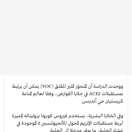
ووجدت الدراسة أن المتحوّر المثير للقلق (VOC) يمكن أن يرتبط
بمستقبلات ACE2 في خلايا القوارض، وفقا لعالم المناعة
كريستيان جي أندرسن.
وفي الخلايا البشرية، يستخدم فيروس كورونا بروتيناته المميزة
لربط مستقبلات الإنزيم المحول للأنجيوتنسين 2 الموجودة في
غشاء الخلية، ما يوفر مدخلا إلى الخلية.