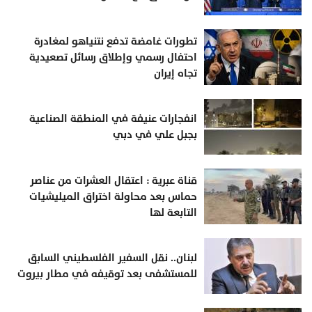
تطورات غامضة تدفع نتنياهو لمغادرة
احتفال رسمي وإطلاق رسائل تصعيدية
تجاه إيران
انفجارات عنيفة في المنطقة الصناعية
بجبل علي في دبي
قناة عبرية : اعتقال العشرات من عناصر
حماس بعد محاولة اختراق الميليشيات
التابعة لها
لبنان.. نقل السفير الفلسطيني السابق
للمستشفى بعد توقيفه في مطار بيروت