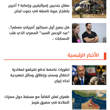
مقتل جنديين إسرائيليين وإصابة 7 آخرين
بانفجار عبوة ناسفة في جنوب لبنان
هل يصبح أول سيناتور أمريكي مسلم؟..
“عبد الرحمن السيد” المصري الذي قلب
الحسابات ..
الأخبار الرئيسية
تطورات غامضة تدفع نتنياهو لمغادرة
احتفال رسمي وإطلاق رسائل تصعيدية
تجاه إيران
طهران تعلن اتفاقاً مع مسقط حول ممرات
الملاحة في مضيق هرمز