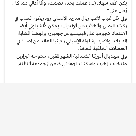
يكن الأمر سهلا. (...) عملت بجد، بصمت، وأنا أعاني مما كان
يُقال عني".
وفي ظل غياب لاعب ريال مدريد الإسباني رودريغو، المصاب في
ركبته اليمنى والغائب عن المونديال، يمكن لأنشيلوتي أيضا
الاعتماد هجوميا على فينيسيوس جونيور، والموهبة الشابة
إندريك، ولاعب برشلونة الإسباني رافينيا العائد من إصابة في
العضلات الخلفية للفخذ.
وفي مونديال أميركا الشمالية الشهر المقبل، ستواجه البرازيل
منتخبات المغرب واسكتلندا وهايتي ضمن المجموعة الثالثة.