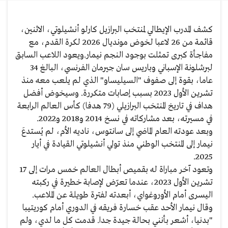
كشف المدرب الإيطالي لمنتخب البرازيل كارلو أنشيلوتي، الاثنين،
قائمة من 26 لاعبا لخوض مونديال 2026 لكرة القدم، مع
مفاجأة كبرى تمثلت بوجود النجم نيمار.ويعود اللاعب السابق
لبرشلونة الإسباني وباريس سان جيرمان الفرنسي، البالغ 34
عاما، بقوة إلى صفوف "السيليساو" الذي لم يلعب معه منذ
تشرين الأول 2023 بسبب إصابات متكررة. وسيخوض أفضل
هداف في تاريخ المنتخب البرازيلي (79 هدفا) كأس العالم الرابعة
في مسيرته، بعد مشاركاته في نسخ 2014 و2018 و2022.
وبعد عودته العام الماضي إلى سانتوس، ناديه الأم، لم يُستدعَ
نيمار إلى المنتخب الوطني منذ تولي أنشيلوتي القيادة في أيار
2025.
وتعود آخر مباراة له بقميص أبطال العالم خمس مرات إلى 17
تشرين الأول 2023، عندما تعرّض لإصابة خطيرة في ركبته
اليسرى أمام الأوروغواي، أبعدته لفترة طويلة عن الملاعب.
وقال نيمار الأحد عقب خسارة فريقه في الدوري أمام كوريتيبا
"بدنيا، أشعر بأنني بحالة جيدة جدا. قدمت كل ما لدي، ولم