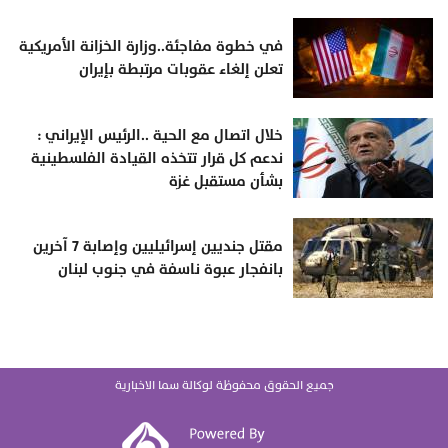
في خطوة مفاجئة..وزارة الخزانة الأمريكية
تعلن إلغاء عقوبات مرتبطة بإيران
خلال اتصال مع الحية ..الرئيس الإيراني :
ندعم كل قرار تتخذه القيادة الفلسطينية
بشأن مستقبل غزة
مقتل جنديين إسرائيليين وإصابة 7 آخرين
بانفجار عبوة ناسفة في جنوب لبنان
جميع الحقوق محفوظة لوكالة سما الاخبارية