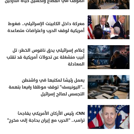
المؤقت في القطاع وتحسين حياة النازحين
معركة داخل الكابينت الإسرائيلي.. ضغوط
أمريكية لوقف الحرب واعتراضات متصاعدة
إعلام إسرائيلي يدق ناقوس الخطر: تل
أبيب منشغلة عن تحولات أمريكية قد تقلب
المعادلة
يعمل رئيسًا لمكتبها في واشنطن
.."اليونيسف" توقف موظفا رفيعا بتهمة
التجسس لصالح إسرائيل
CNN: رئيس الأركان الأمريكي يفاجئ
ترامب.. "الحرب مع إيران بحاجة إلى مخرج"