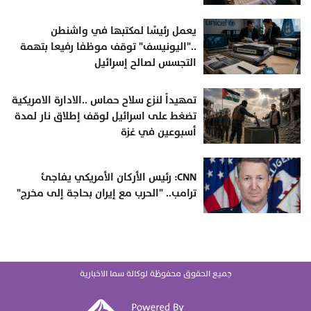
يعمل رئيسًا لمكتبها في واشنطن
.."اليونيسف" توقف موظفا رفيعا بتهمة
التجسس لصالح إسرائيل
تمهيداً لنزع سلاح حماس ..الادارة الامريكية
تضغط على اسرائيل لوقف إطلاق نار لمدة
أسبوعين في غزة
CNN: رئيس الأركان الأمريكي يفاجئ
ترامب.. "الحرب مع إيران بحاجة إلى مخرج"
جميع الحقوق محفوظة لوكالة سما الاخبارية