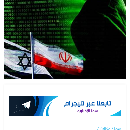
سما / وكالات /