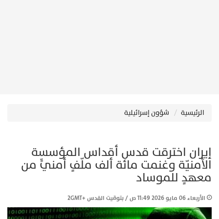
الرئيسية
شؤون إسرائيلية
إيران اخترقت قدس أقداس المؤسسة
الأمنيّة وغنمت مائة ألف ملّفٍ أمنيٍّ من
معهدٍ للموساد
الأربعاء 06 مايو 2026 11:49 ص / بتوقيت القدس +2GMT