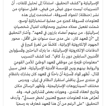
الإسرائيليّة و”كشف التحقيق، استنادًا إلى تحليل الملفات، أنّ
التسريبات ليست سوى غيضٌ من فيضٍ، فقبل سنواتٍ من
نشر (حنظلة) للمواد المسروقة، استخدمت إيران هذه
المعلومات المسروقة كجزءٍ من عمليةٍ استخباراتيّةٍ أوسع،
شملت تفعيل عملاء محليين ومحاولات اغتيال شخصياتٍ
إسرائيليّةٍ، من بينهم أعضاء بارزون في المعهد”. وأشار التحقيق
إلى “أنّ المعهد كان، على مدى ست سنواتٍ على الأقل، محور
الجهود الإلكترونيّة الإيرانيّة، كاشفًا عن ثغرةٍ كبيرةٍ في
الدفاعات الإلكترونيّة الإسرائيليّة، ما يترك الباحثين والمسؤولين
الأمنيين السابقين دون ردٍّ كافٍ”. كما كشف التسريب
“معلوماتٍ قيّمةٍ عن موظفي المعهد الوطنيّ للأمن القوميّ
والروابط بينهم وبين المؤسسة الأمنيّة الإسرائيليّة، فعلى سبيل
المثال، تُظهِر المواد المُسرّبة أنّ باحثًا في المعهد كان يشارك بانتظامٍ
في منتدى سريٍّ يناقش استقرار النظام في إيران، ويدرس
مختلف السيناريوهات الإستراتيجيّة، وتُظهر الرسائل مكان
وتاريخ انعقاد المنتدى، وهويات بعض المشاركين فيه، وقد
تُعرِّض هذه المعلومات جميع المعنيين لخطرٍ جسديٍّ”. وأردف
التحقيق: “على الرغم من أنّ هذا المعهد مُعترف به رسميًا