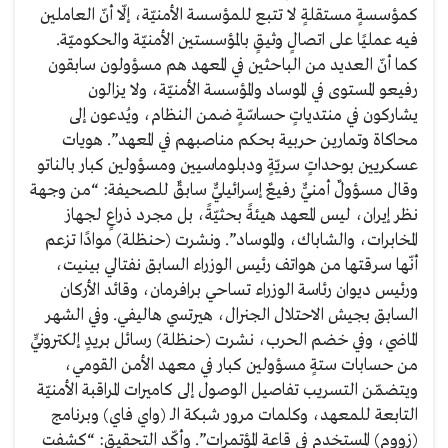
كمؤسسةٍ مستقلةٍ لا تتبع للمؤسسة الأمنيّة، إلّا أنّ العاملين
فيه عمليًا على اتصالٍ وثيقٍ بالمؤسستين الأمنيّة والحكوميّة.
كما أنّ العديد من الباحثين في المعهد هم مسؤولون سابقون
رفيعو المستوى في الموساد والمؤسسة الأمنيّة، ولا يزالون
يشاركون في منتدياتٍ حساسّةٍ ضمن النظام، ويُدعون إلى
محاكاة وتمارين حربية بحكم مناصبهم في المعهد”. هويات
عسكريين بوحداتٍ سريّةٍ ودبلوماسيين ومسؤولين كبار بالناتو
وقال مسؤولٌ أمنيٌّ رفيعٌ إسرائيليٌّ سابقٌ للصحيفة: “من وجهة
نظر إيران، ليس المعهد هيئةً بحثيّةً، بل مجرد ذراعٍ لجهاز
المخابرات، والشاباك، والموساد”. ونشرت (حنظلة) موادًا تزعم
أنّها سرقتها من هواتف رئيس الوزراء السابق نفتالي بينيت،
ورئيس ديوان رئاسة الوزراء تساحي برافرمان، وقائد الأركان
السابق بجيش الاحتلال الجنرال، هيرتسي هاليفي. وفي الشهر
الماضي، وفي خضم الحرب، نشرت (حنظلة) رسائل بريدٍ إلكترونيٍّ
من حسابات ستةٍ مسؤولين كبار في معهد الأمن القومي،
ويتضمّن التسريب تفاصيل الوصول إلى كاميرات المراقبة الأمنيّة
التابعة للمعهد، وكلمات مرور شبكة الـ (واي فاي) وبرنامج
(زووم) المستخدم في قاعة المؤتمرات”. وأكّد التحقيق: “كشفت