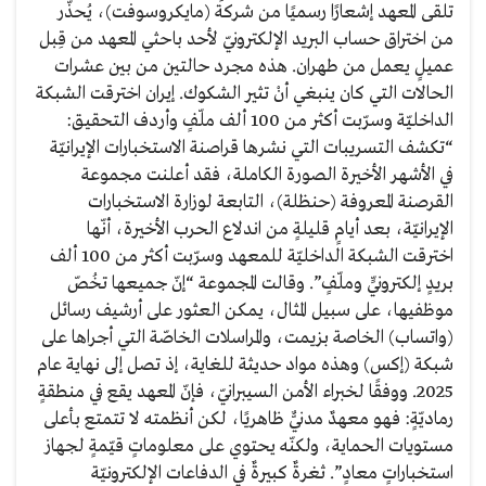
تلقى المعهد إشعارًا رسميًا من شركة (مايكروسوفت)، يُحذّر
من اختراق حساب البريد الإلكترونيّ لأحد باحثي المعهد من قِبل
عميلٍ يعمل من طهران. هذه مجرد حالتين من بين عشرات
الحالات التي كان ينبغي أنْ تثير الشكوك. إيران اخترقت الشبكة
الداخليّة وسرّبت أكثر من 100 ألف ملّفٍ وأردف التحقيق:
“تكشف التسريبات التي نشرها قراصنة الاستخبارات الإيرانيّة
في الأشهر الأخيرة الصورة الكاملة، فقد أعلنت مجموعة
القرصنة المعروفة (حنظلة)، التابعة لوزارة الاستخبارات
الإيرانيّة، بعد أيامٍ قليلةٍ من اندلاع الحرب الأخيرة، أنّها
اخترقت الشبكة الداخليّة للمعهد وسرّبت أكثر من 100 ألف
بريدٍ إلكترونيٍّ وملّفٍ”. وقالت المجموعة “إنّ جميعها تخُصّ
موظفيها، على سبيل المثال، يمكن العثور على أرشيف رسائل
(واتساب) الخاصة بزيمت، والمراسلات الخاصّة التي أجراها على
شبكة (إكس) وهذه مواد حديثة للغاية، إذ تصل إلى نهاية عام
2025. ووفقًا لخبراء الأمن السيبرانيّ، فإنّ المعهد يقع في منطقةٍ
رماديّةٍ: فهو معهدٌ مدنيٌّ ظاهريًا، لكن أنظمته لا تتمتع بأعلى
مستويات الحماية، ولكنّه يحتوي على معلوماتٍ قيّمةٍ لجهاز
استخباراتٍ معادٍ”. ثغرةٌ كبيرةٌ في الدفاعات الإلكترونيّة