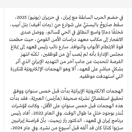
في خضم الحرب السابقة مع إيران، في حزيران (يونيو) 2025،
سقط صاروخٌ باليستيٌّ على شوارع حيّ (رمات أفيف) بتل أبيب،
مُخلفًا دمارًا واسع النطاق في الحي المسالم، ووصل صدى
الانفجار إلى مكاتب معهد دراسات الأمن القوميّ، حيث حطمت
قوة الارتطام الأبواب والنوافذ. سارع نائب رئيس المعهد إلى إبلاغ
مجلس الإدارة بأنه لم يُصب أيّ من الموظفين، لكنّه انتهز
الفرصة للحديث عن جانبٍ آخر من التهديد الإيرانيّ الذي أثر
بشكلٍ مباشرٍ على المعهد، ألا وهو الهجمات الإلكترونيّة المتكررة
التي استهدفت موظفيه.
الهجمات الالكترونيّة الإيرانيّة بدأت قبل خمس سنواتٍ ووفق
تحقيقٍ استقصائيٍّ نشرته صحيفة (هآرتس) العبريّة، فقد بدأت
هذه الهجمات قبل خمس سنواتٍ على الأقل، وكانت المؤشرات
تُنذر بوجود خللٍ ما طوال الوقت. وفي العام 2022، أفاد رئيس
برنامج إيران في المعهد، الدكتور راز زيميت، بأنّ قراصنة إيرانيين
سرّبوا كتابًا كان قد ألّفه قبل أسبوعٍ من نشره. وفي عام 2024،