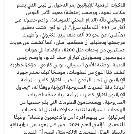
المذكرات الرقميّة للإيرانيين رمز الدخول إلى المبنى الذي يضم
مكاتب المعهد، ووصفت (حنظلة) معهد الأمن القومي
الإسرائيلي بأنّه (الذراع البحثي للموساد)، وزعم حصوله على
أكثر من 400 ألف ملفٍ سريٍّ”. في الواقع، كشف تحقيق
(هآرتس) عن نحو 99 ألف ملف بريدٍ إلكترونيٍّ، وأظهرت
مراجعتها وتحليلها أنّ معظمها أصليّ، كما كشفت عن هويات
عسكريين من وحدات مثل 8200، بالإضافة إلى هويات
دبلوماسيين ومسؤولين كبار في حلف الناتو، وأوضح رئيس
المديرية الوطنيّة للأمن السيبراني، يوسي كارادي، مؤخرًا خطورة
كشف هذا النوع من المعلومات، موضحًا كيف تخدم جهود
الإيرانيين في المجال الرقميّ للحرب. اختراق كاميرات المراقبة
لزيادة دقة الضربات الصاروخيّة الإيرانيّة ووفقًا له، “يحاول
الإيرانيون اختراق كاميرات المراقبة لزيادة دقة الضربات
الصاروخيّة، ويستخدمون المعلومات التي يتّم جمعها من
الهجمات السيبرانيّة لتنفيذ محاولات اغتيالٍ لشخصياتٍ
إسرائيليّةٍ، من بينهم أفراد أمن وأكاديميون وعلماء”. وطبقًا
للتحقيق، فإنّه في العام 2024، حين كان المعهد على درايةٍ تامّةٍ
بالنطاق الهائل للهجمات الإلكترونيّة، اتضح أنّ التهديد