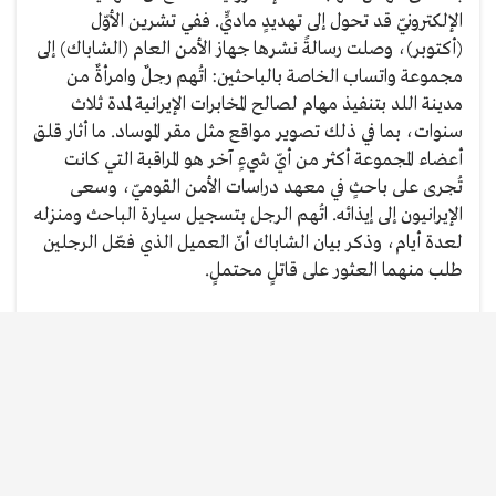
الإلكترونيّ قد تحول إلى تهديدٍ ماديٍّ. ففي تشرين الأوّل
(أكتوبر)، وصلت رسالةً نشرها جهاز الأمن العام (الشاباك) إلى
مجموعة واتساب الخاصة بالباحثين: اتُهم رجلٌ وامرأةٌ من
مدينة اللد بتنفيذ مهام لصالح المخابرات الإيرانية لمدة ثلاث
سنوات، بما في ذلك تصوير مواقع مثل مقر الموساد. ما أثار قلق
أعضاء المجموعة أكثر من أيّ شيءٍ آخر هو المراقبة التي كانت
تُجرى على باحثٍ في معهد دراسات الأمن القوميّ، وسعى
الإيرانيون إلى إيذائه. اتُهم الرجل بتسجيل سيارة الباحث ومنزله
لعدة أيام، وذكر بيان الشاباك أنّ العميل الذي فعّل الرجلين
طلب منهما العثور على قاتلٍ محتملٍ.