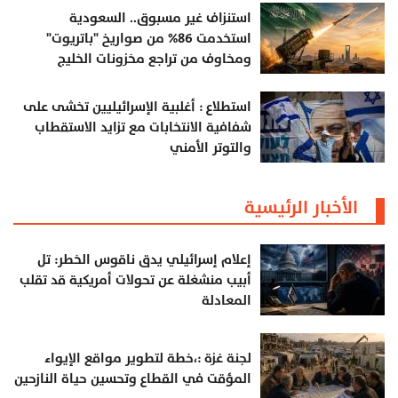
استنزاف غير مسبوق.. السعودية
استخدمت 86% من صواريخ "باتريوت"
ومخاوف من تراجع مخزونات الخليج
استطلاع : أغلبية الإسرائيليين تخشى على
شفافية الانتخابات مع تزايد الاستقطاب
والتوتر الأمني
الأخبار الرئيسية
إعلام إسرائيلي يدق ناقوس الخطر: تل
أبيب منشغلة عن تحولات أمريكية قد تقلب
المعادلة
لجنة غزة :،خطة لتطوير مواقع الإيواء
المؤقت في القطاع وتحسين حياة النازحين