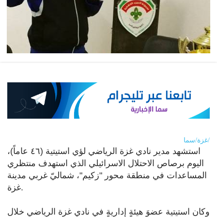
غزة/سما/
استشهد مدير نادي غزة الرياضي لؤي استيتية (٤٦ عاماً)،
اليوم برصاص الاحتلال الاسرائيلي الذي استهدف منتظري
المساعدات في منطقة محور "زكيم"، شماليّ غربي مدينة
غزة.
وكان استيتية عضوَ هيئةٍ إداريةٍ في نادي غزة الرياضي خلال