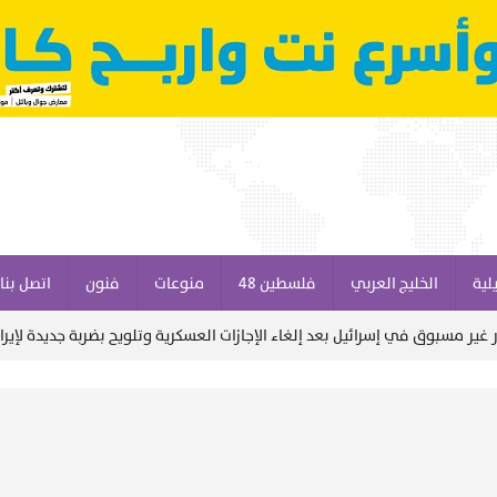
لية
الخليج العربي
فلسطين 48
منوعات
فنون
اتصل بنا
وفاة 