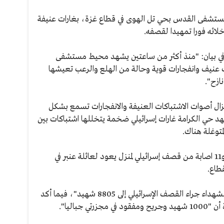
تشفى القدس بحي تل الهوى في قطاع غزة، بغارات عنيفة
ائه فورا تمهيدا لقصفه.
 في بيان: "منذ أكثر من ساعتين يشهد محيط مستشفى
عنيف وانفجارات قوية وحالة من الهلع والرعب تعيشها
ال أصوات الاشتباكات العنيفة والانفجارات تسمع بشكل
هد حي الكرامة غارات إسرائيلي ضخمة يتخللها اشتباكات بين
لمتوغلة هناك.
كما أفادت مصادر طبية، بانتشال 3 قتلى و11 اصابة من قصف إسرائيلي لمنزل يعود لعائلة عنبر في
طاع.
وأعلنت وزارة الصحة في غزة "ارتفاع عدد الشهداء جراء القصف الإسرائيلي إلى 8805 شهيد"، فيما أكد
 جباليا".