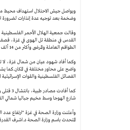
ويواصل جيش الاحتلال استهداف محيط مس
وضخمة بعد توجيه عدة إنذارات لضرورة اخل
وقالت جمعية الهلال الأحمر الفلسطينية
القدس في منطقة تل الهوى في غزة، قصف 
الطواقم العاملة والمرضى وأكثر من 14 ألف نازح".
وكما أفاد شهود عيان من شمال غزة، لا تز
واضح على محاور مختلفة في المكان.كما يش
الفصائل الفلسطينية والقوات الإسرائيلية ا
شارع الهوجا وسط مخيم جباليا شمالي الق
المتحدث باسم وزارة الصحة د.اشرف القدرة أن "1000 شهيد وجريح ومفقود في مجزرتي