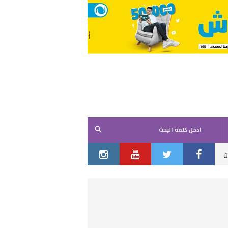
ادخل كلمة البحث
السفير الفلسطيني لدى مصر دياب اللوح في القاهرة
"غليان" في الم