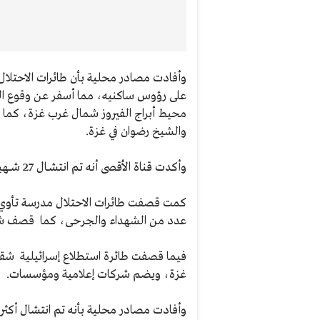
وأفادت مصادر محلية بأن طائرات الاحتلال 
على رؤوس ساكنيه، مما أسفر عن وقوع ا
محيط أبراج الفيروز شمال غرب غزة، كما 
والشيخ رضوان في غزة.
وأكدت قناة الأقصى أنه تم انتشــال 27 شـــهيد باستهداف مدرســة في معســكر جباليا شمال قطاع غزة.
كمت قصفت طائرات الاحتلال مدرسة تأوي 
عدد من الشهداء والجرحى، كما قصف شقت
فيما قصفت طائرة استطلاع إسرائيلية شقة 
غزة، ويضم شركات إعلامية ومؤسسات.