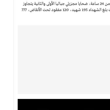
وقال المكتب الإعلامي الحكومي أنه في أقل من 24 ساعة، ضحايا مجزرتي جباليا الأولى والثانية يتجاوز
1000 ما بين شهيد وجريح ومفقود، حيث بلغ الشهداء 195 شهيد، 120 مفقود تحت الأنقاض، 777