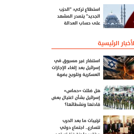
غير تقليدية للتعامل مع
النووي الإيراني
استطلاع تركي: "الحزب
الجديد" يتصدر المشهد
على حساب العدالة
والتنمية الحاكم
لأخبار الرئيسية
استنفار غير مسبوق في
إسرائيل بعد إلغاء الإجازات
العسكرية وتلويح بضربة
جديدة لإيران ..
هل ضللت «حماس»
إسرائيل بشأن اغتيال بعض
قادتها ونشطائها؟
ترتيبات ما بعد الحرب
تتسارع.. اجتماع دولي