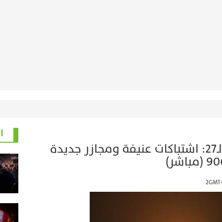
ا
الحرب على غزة في يومها الـ27: اشتباكات عنيفة ومجازر جديدة