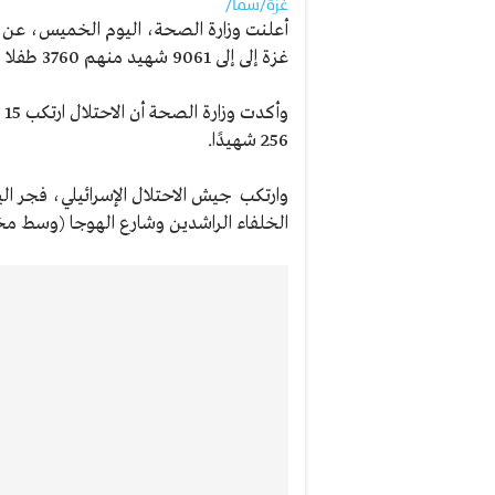
غزة/سما/
أعلنت وزارة الصحة، اليوم الخميس، عن ار
غزة إلى إلى 9061 شهيد منهم 3760 طفلا و2326 سيدة والمصابين إلى 32000 العدوان.
256 شهيدًا.
وارتكب جيش الاحتلال الإسرائيلي، فجر ا
الخلفاء الراشدين وشارع الهوجا (وسط مخ