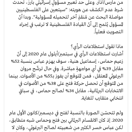
من مارس/آذار. وعلى حد تعبير مسؤولٍ إسرائيلي بارز، تحدث
شرط عدم الكشف عن هويته: "سيتعين على الفلسطينيين
مواصلة البحث عن مُنقذٍ آخر لتحميله المسؤولية". وبدا أنّ
المسؤول يُلمح إلى أنّ القيادة الفلسطينية لا ترغب في إجراء
التصويت فعلياً.
ماذا تقول استطلاعات الرأي؟
أشارت استطلاعات الرأي في سبتمبر/أيلول عام 2020 إلى أنّ
زعيم حماس، إسماعيل هنية، سوف يهزم عباس بنسبة 52%
مقابل 39% في أي مواجهةٍ مباشرة. وفي حال ترشّح مروان
البرغوثي المعتقل، فمن المتوقع أن يفوز بـ55% من الأصوات. بينما
من المتوقع أن تحصل حركة فتح على 38% من الأصوات في
الانتخابات البرلمانية، مقابل 34% لصالح حماس، في سباقٍ
انتخابي متقارب للغاية.
ولم تتحسّن الصورة بالنسبة لفتح في ديسمبر/كانون الأول عام
2020. إذ كان الانقسام البرلماني بين فتح وحماس شبه متطابق،
لكن عباس خسر الكثير من شعبيته لصالح البرغوثي، وكان لا