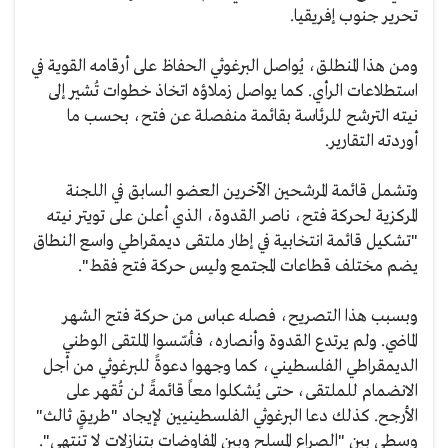
تحرير جنوب إفريقيا.
ومن هذا المنطلق، يُواصل البرغوثي الحفاظ على أرقامه القوية في
استطلاعات الرأي. كما يواصل زملاؤه اتخاذ خطوات تُشير إلى
نيته الترشح للرئاسة بقائمة منفصلة عن فتح، بحسب ما
أوردته التقارير.
وتشمل قائمة المرشحين الآخرين العضو السابق في اللجنة
المركزية لحركة فتح، ناصر القدوة، الذي أعلن على تويتر نيته
"تشكيل قائمة انتخابية في إطار ملتقى ديمقراطي واسع النطاق
يضم مختلف قطاعات المجتمع وليس حركة فتح فقط".
وبسبب هذا التصريح، فصله عباس من حركة فتح الشهر
الماضي. ولم يرتدع القدوة وأنصاره، فأسّسوا الملتقى الوطني
الديمقراطي الفلسطيني، كما وجهوا دعوةً للبرغوثي من أجل
الانضمام للملتقى، حتى يُشكلوا معاً قائمةً لن تُقهر على
الأرجح. كذلك دعا البرغوثي الفلسطينيين لإيجاد "طريقٍ ثالث"
وسطي بين "الصراع المسلح وبين المفاوضات بتنازلات لا تنتهي".