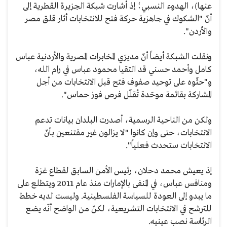
عنها)، الهدوء النسبي؛ إذ أشارت شبكة الجزيرة القطرية إلى
أنّ "الشكوك في جاهزية حركة فتح للانتخابات أثار قلق مصر
والأردن".
ونقلت الشبكة أيضاً أنّ مديرَي المخابرات المصرية والأردنية عباس
كامل وأحمد حسني قد التقيا محمود عباس في رام الله،
و"حثّوه على توحيد صفوف فتح قبل الانتخابات من أجل
المشاركة بقائمة موحّدة تُقلّل فرص فوز حماس".
ولكن من الناحية الرسمية، أصدرت البلدان بيانات تدعم
الانتخابات، حتى وإن كانوا "لا يزالون غير مقتنعين بأنّ
الانتخابات ستحدث فعلياً".
إذ يعيش محمد دحلان، رئيس الأمن السابق لقطاع غزة
ومنافس عباس، في المنفى بالإمارات منذ عام 2011 ويتطلع على
ما يبدو إلى العودة للسياسة الفلسطينية. وليست لديه خطط
للترشح في الانتخابات التشريعية، لكنّ من الواضح أنّه يضع
الرئاسة نصب عينيه.