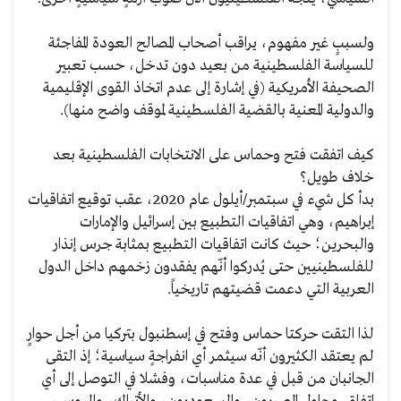
ولسببٍ غير مفهوم، يراقب أصحاب المصالح العودة المفاجئة
للسياسة الفلسطينية من بعيد دون تدخل، حسب تعبير
الصحيفة الأمريكية (في إشارة إلى عدم اتخاذ القوى الإقليمية
والدولية المعنية بالقضية الفلسطينية لموقف واضح منها).
كيف اتفقت فتح وحماس على الانتخابات الفلسطينية بعد
خلاف طويل؟
بدأ كل شيء في سبتمبر/أيلول عام 2020، عقب توقيع اتفاقيات
إبراهيم، وهي اتفاقيات التطبيع بين إسرائيل والإمارات
والبحرين؛ حيث كانت اتفاقيات التطبيع بمثابة جرس إنذار
للفلسطينيين حتى يُدركوا أنّهم يفقدون زخمهم داخل الدول
العربية التي دعمت قضيتهم تاريخياً.
لذا التقت حركتا حماس وفتح في إسطنبول بتركيا من أجل حوارٍ
لم يعتقد الكثيرون أنّه سيثمر أي انفراجةٍ سياسية؛ إذ التقى
الجانبان من قبل في عدة مناسبات، وفشلا في التوصل إلى أي