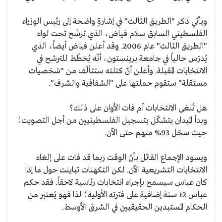
ويأتي ذكر "الطريق الثالث" في إشارةٍ واضحة إلى رئيس الوزراء
الفلسطيني السابق سلام فياض، الذي ترشّح تحت لواء
"الطريق الثالث" عام 2006. وقد أعلن فياض أيضاً، الذي
يُدرّس حالياً في جامعة برينستون، أنّه يُخطّط للترشح في
الانتخابات المقبلة. وأعلن أنّ كتلته ستتألّف من "شخصيات
مستقلة" ستقوم حملتها على "الشفافية والشرف".
هل تُلغى الانتخابات أم فات الأوان على ذلك؟
وبدأ الميدان يتشكّل بتسجيل الفلسطينيين من أجل التصويت؛
حيث سجّل 93% منهم حتى الآن.
ويسود الإجماع القائل بأنّ الوقت ربما قد فات على إلغاء
الانتخابات التشريعية الآن. لكن التكهنات تباينت حول ما إذا
كان عباس سيسمح بإجراء انتخابات رئاسية لاحقاً. فقد حكم
عباس 12 سنة إضافية على فترته الأولية؛ لذا فهو يُعتبر من
الحكام المستبدين الحقيقيين في الشرق الأوسط.