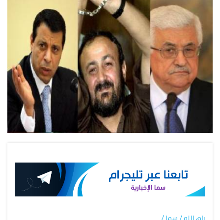
رام الله / سما /