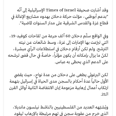
وقد أشارت صحيفة Times of Israel الإسرائيلية إلى أنّه
"بدعم أبوظبي، موّلت حركة دحلان بهدوء مشاريع الإغاثة في
قطاع غزة والقدس الشرقية على مدار السنوات الماضية".
وفي الواقع سلّم دحلان 60 ألف جرعة من لقاحات كوفيد-19،
التي تبرّعت بها الإمارات إلى غزة، وسط شائعات عن نيته
الترشح. ولم تكن أرقام دحلان في استطلاعات الرأي مبشرة،
لكنّ ما يزال بإمكانه أن يكون مؤثراً، خاصةً في حال قضى ترشحه
على الدعم الذي يحظى به عباس.
لكن البرغوثي يطغى على دحلان من عدة نواحٍ، حيث يقضي
الأول حالياً عدة أحكام بالسجن مدى الحياة في إسرائيل بتهمة
ارتكاب أعمال إرهابية مزعومة إبان الانتفاضة الثانية أوائل القرن
الـ21.
ويُشبّهه العديد من الفلسطينيين بالناشط نيلسون مانديلا،
الذي خرج من عقوبة سجن في تهم مرتبطة بالإرهاب ليقود