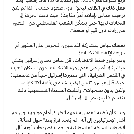
أربع سنوات عام 2005، قبل تمديدها لـ12 عاماً إضافياً. وقد
فعل ذلك في الظاهر ليحول دون صعود حماس؛ لذا لم يكن
ترحيب حماس بإعلانه أمراً مفاجئاً؛ حيث دعت الحركة إلى
انتخابات نزيهة حتى يتمكّن الشعب الفلسطيني من "التعبير
عن إرادته دون قيدٍ أو ضغط".
تمسك عباس بمشاركة المقدسيين، للحرص على الحقوق أم
ذريعة لإلغاء الانتخابات؟
ومع تبلور خطط الانتخابات، قرّر عباس تحدي إسرائيل بشكلٍ
مباشر؛ إذ أصر على عدم إجراء الانتخابات بدون السكان العرب
في القدس الشرقية، التي تعتبرها إسرائيل جزءاً من عاصمتها؛
حيث قال عباس: "نحن نرغب بشدة في إقامة الانتخابات،
ولكن بدون تضحيات". وأعقبت السلطة الفلسطينية ذلك
بتقديم طلبٍ رسمي إلى إسرائيل.
وبدا كأنّ قضية القدس ستمهد الطريق أمام مواجهة. وفي حين
أشار الإسرائيليون إلى أنّه "لم يُتخذ قرارٌ بعد" حول المسألة،
انخرطت السلطة الفلسطينية في حملة تصريحات قوية قال