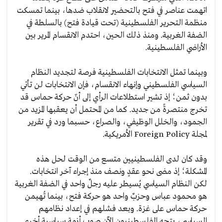
اتهمت عناصر في فتح بالتحضير لانقلاب ضدها، بينما تمسكت
منظمة التحرير الفلسطينية (تحت قيادة فتح) بالسلطة في
الضفة الغربية. ومنذ ذلك الحين، احتدم الانقسام المرير بين
الأراضي الفلسطينية.
وبينما تمثل الانتخابات الفلسطينية فرصة لتجديد النظام
السياسي الفلسطيني وإنهاء الانقسام، فإن الانتخابات لن تأتي
بدون ثمن؛ إذ تشير استطلاعات الرأي إلى أنّ حركة حماس قد
تخرج منتصرةً من جديد. كما من المحتمل أن يعقبها المزيد من
الجمود، والخلل الوظيفي، والصراع، حسبما ورد في تقرير
لمجلة Foreign Policy الأمريكية.
وقد كان لدى الفلسطينيين متسع من الوقت لحل هذه
المشكلة؛ إذ مضى نحو عقدٍ ونصف منذ إجراء آخر انتخابات.
لكن النظام السياسي يُسيطر عليه رجلٌ واحد في الضفة الغربية
هو محمود عباس وحزبٌ واحد هو حركة فتح، بينما تُهيمن
حركة حماس على غزة. وبعد فشلهم في إعداد نظامهم
السياسي، يتجه الفلسطينيون الآن صوب أزمةٍ سياسيةٍ أخرى.