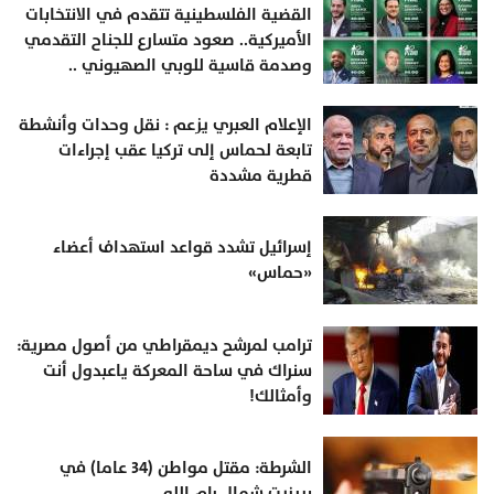
القضية الفلسطينية تتقدم في الانتخابات
الأميركية.. صعود متسارع للجناح التقدمي
وصدمة قاسية للوبي الصهيوني ..
الإعلام العبري يزعم : نقل وحدات وأنشطة
تابعة لحماس إلى تركيا عقب إجراءات
قطرية مشددة
إسرائيل تشدد قواعد استهداف أعضاء
«حماس»
ترامب لمرشح ديمقراطي من أصول مصرية:
سنراك في ساحة المعركة ياعبدول أنت
وأمثالك!
الشرطة: مقتل مواطن (34 عاما) في
بيرزيت شمال رام الله