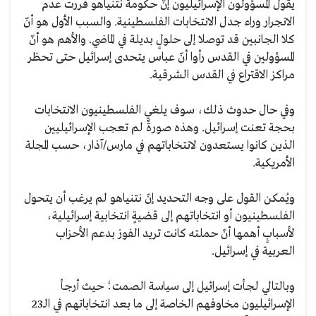
يقول المسؤولون الإسرائيليون إنّ حكومة نتنياهو قررت عدم
الانجرار وراء جدل الانتخابات الفلسطينية. والسبب الأول هو أنّ
كلا الجانبين قد توصلا إلى حلولٍ بديلة في الماضي. والأهم هو أنّ
المسؤولين في القدس رأوا أنّ عباس يتحدى إسرائيل حتى تحظر
مراكز الاقتراع في القدس الشرقية.
وفي حال حدوث ذلك، سوف يلغي الفلسطينيون الانتخابات
بحجة تعنت إسرائيل. وهذه صورةٌ لم تعجب الإسرائيليين
الذين كانوا يستعدون لانتخاباتهم في مارس/آذار، حسب المجلة
الأمريكية.
ويُمكن القول على وجه التحديد إنّ نتنياهو لم يرغب أن يتحول
الفلسطينيون أو انتخاباتهم إلى قضيةٍ انتخابية إسرائيلية،
لأسبابٍ أهمها أنّ حملته كانت تريد الفوز بدعم الأحزاب
العربية في إسرائيل.
وبالتالي لجأت إسرائيل إلى سياسة الصمت؛ حيث أرجأ
الإسرائيليون مخاوفهم الخاصة إلى ما بعد انتخاباتهم في الـ23