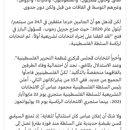
اتفاق. وحاول المصريون، والسعوديون، والأتراك، والروس،
وغيرهم التوسط في اتفاقات من قبل ولكن دون جدوى.
لكن المذهل هو أنّ الجانبين خرجا متفقين في الـ24 من سبتمبر/
أيلول عام 2020؛ حيث صرّح جبريل رجوب، المسؤول البارز في
فتح "لقد اتفقنا على إجراء انتخابات تشريعية أولاً، ثم انتخابات
لرئاسة السلطة الفلسطينية،
وأخيراً انتخابات المجلس المركزي لمنظمة التحرير الفلسطينية".
وعند الاستدلال بالماضي، نجد أنّ احتمالية وفاء الطرفين
باتفاقهما منخفضةٌ بالتأكيد؛ لكنَّ الفلسطينيين فاجأوا
الجميع من جديد. ففي الـ15 من يناير/كانون الثاني، أعلن
رئيس السلطة الفلسطينية محمود عباس أنّ الانتخابات
التشريعية للسلطة الفلسطينية ستجري يوم 22 مايو/أيار
2021، بينما ستجري الانتخابات الرئاسية يوم 31 يوليو/تموز.
ولا شكّ أن إعلان عباس كان استثنائياً للغاية؛ إذ تمتع السياسي
المسن بقبضةٍ حديدية على السلطة منذ فوزه بفترةٍ تصل إلى