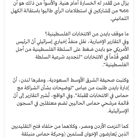
يزال من المقدر له الخسارة أمام هنية. والأسوأ من ذلك هو أن
66% من المشاركين في استطلاعات الرأي طالبوا باستقالة الكهل
الثمانيني.
ما موقف بايدن من الانتخابات الفلسطينية؟
وفي التقارير الإخبارية، نقل منفذٌ إخباري إسرائيلي أنّ الرئيس
الأمريكي جو بايدن ضغط على السلطة الفلسطينية من أجل
المضي قُدُماً في الانتخابات "لتجديد شرعية السلطة
الفلسطينية".
وكتبت صحيفة الشرق الأوسط السعودية، ومقرها لندن، أنّ
إدارة بايدن طلبت من عباس "توضيحات بشأن الشراكة مع
حماس في الانتخابات المقبلة". وفي الواقع، تُشير التقارير إلى أنّ
قائمة مرشحي حماس الحاليين تضم معتقلين في السجون
الإسرائيلية.
كما التزمت الأردن ومصر، وكلاهما من حلفاء فتح التقليديين
الذين يُعارضون الإخوان المسلمين (وحركة حماس منبثقة