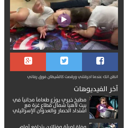
اتظن انك عندما احرقتني ورقصت كالشيطان فوق رفاتي
آخر الفيديوهات
مطبخ خيري يوزّع طعاماً مجانياً في
بيت لاهيا شمال قطاع غزة مع
اشتداد الحصار والعدوان الإسرائيلي
وفاة امرأة وفتاتين بتدافع أمام