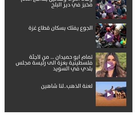
مخبز في دير البلح
الجوع يفتك بسكان قطاع غزة
تمام ابو حميدان ... من لاجئة
فلسطينية بعزة الى رئيسة مجلس
بلدي في السويد
لعنة الذهب..لنا شاهين