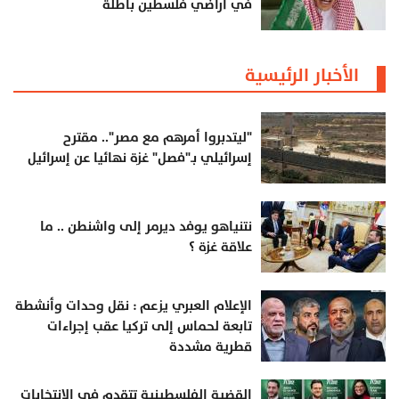
في أراضي فلسطين باطلة
الأخبار الرئيسية
"ليتدبروا أمرهم مع مصر".. مقترح
إسرائيلي بـ"فصل" غزة نهائيا عن إسرائيل
نتنياهو يوفد ديرمر إلى واشنطن .. ما
علاقة غزة ؟
الإعلام العبري يزعم : نقل وحدات وأنشطة
تابعة لحماس إلى تركيا عقب إجراءات
قطرية مشددة
القضية الفلسطينية تتقدم في الانتخابات