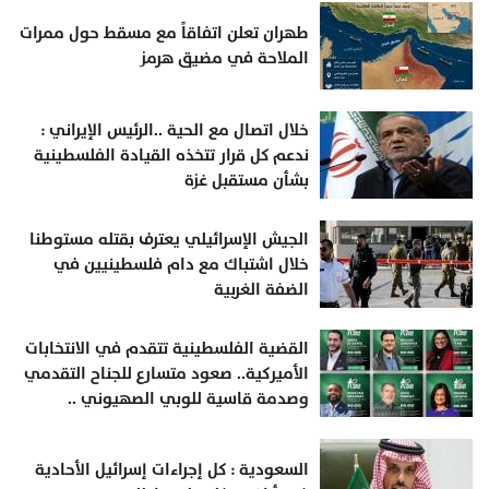
طهران تعلن اتفاقاً مع مسقط حول ممرات
الملاحة في مضيق هرمز
خلال اتصال مع الحية ..الرئيس الإيراني :
ندعم كل قرار تتخذه القيادة الفلسطينية
بشأن مستقبل غزة
الجيش الإسرائيلي يعترف بقتله مستوطنا
خلال اشتباك مع دام فلسطينيين في
الضفة الغربية
القضية الفلسطينية تتقدم في الانتخابات
الأميركية.. صعود متسارع للجناح التقدمي
وصدمة قاسية للوبي الصهيوني ..
السعودية : كل إجراءات إسرائيل الأحادية