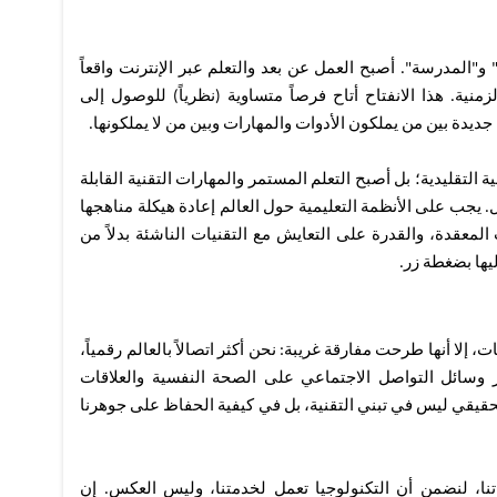
و"المدرسة". أصبح العمل عن بعد والتعلم عبر الإنترنت واقعاً
منية. هذا الانفتاح أتاح فرصاً متساوية (نظرياً) للوصول إلى
جديدة بين من يملكون الأدوات والمهارات وبين من لا يملكونها.
ة التقليدية؛ بل أصبح التعلم المستمر والمهارات التقنية القابلة
يجب على الأنظمة التعليمية حول العالم إعادة هيكلة مناهجها
لمعقدة، والقدرة على التعايش مع التقنيات الناشئة بدلاً من
ها بضغطة زر.
إلا أنها طرحت مفارقة غريبة: نحن أكثر اتصالاً بالعالم رقمياً،
أثير وسائل التواصل الاجتماعي على الصحة النفسية والعلاقات
حقيقي ليس في تبني التقنية، بل في كيفية الحفاظ على جوهرنا
تنا، لنضمن أن التكنولوجيا تعمل لخدمتنا، وليس العكس. إن