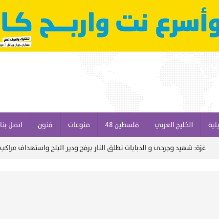
لية
الخليج العربي
فلسطين 48
منوعات
فنون
اتصل بنا
هيد وجرحى و الدبابات تطلق النار برفح ودير البلح واستهداف مراكب الصيادين