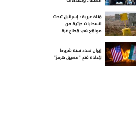
الضفة.. واعتداءات
للمستوطنين على
الفلسطينيين
قناة عبرية : إسرائيل تبحث
وممتلكاتهم
انسحابات جزئية من
مواقع في قطاع غزة
وسط ضغوط أمريكية
إيران تحدد ستة شروط
لإعادة فتح "مضيق هرمز"