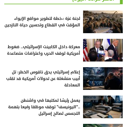
لجنة غزة :،خطة لتطوير مواقع الإيواء
المؤقت في القطاع وتحسين حياة النازحين
معركة داخل الكابينت الإسرائيلي.. ضغوط
أمريكية لوقف الحرب واعتراضات متصاعدة
إعلام إسرائيلي يدق ناقوس الخطر: تل
أبيب منشغلة عن تحولات أمريكية قد تقلب
المعادلة
يعمل رئيسًا لمكتبها في واشنطن
.."اليونيسف" توقف موظفا رفيعا بتهمة
التجسس لصالح إسرائيل