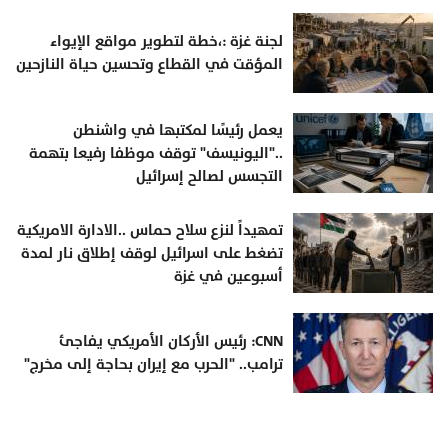
لجنة غزة :،خطة لتطوير مواقع الإيواء
المؤقت في القطاع وتحسين حياة النازحين
يعمل رئيسًا لمكتبها في واشنطن
.."اليونيسف" توقف موظفا رفيعا بتهمة
التجسس لصالح إسرائيل
تمهيداً لنزع سلاح حماس ..الادارة الامريكية
تضغط على اسرائيل لوقف إطلاق نار لمدة
أسبوعين في غزة
CNN: رئيس الأركان الأمريكي يفاجئ
ترامب.. "الحرب مع إيران بحاجة إلى مخرج"