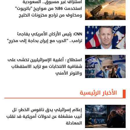
استنزاف غير مسبوق.. السعودية
استخدمت 86% من صواريخ "باتريوت"
ومخاوف من تراجع مخزونات الخليج
CNN: رئيس الأركان الأمريكي يفاجئ
ترامب.. "الحرب مع إيران بحاجة إلى مخرج"
استطلاع : أغلبية الإسرائيليين تخشى على
شفافية الانتخابات مع تزايد الاستقطاب
والتوتر الأمني
الأخبار الرئيسية
إعلام إسرائيلي يدق ناقوس الخطر: تل
أبيب منشغلة عن تحولات أمريكية قد تقلب
المعادلة