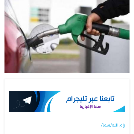
رام الله/سما/