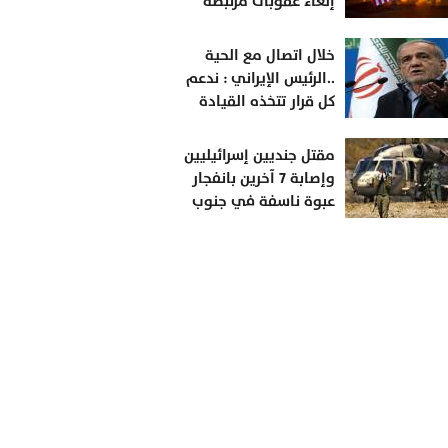
إلغاء عقوبات مرتبطة
بإيران
خلال اتصال مع الحية
..الرئيس الإيراني : ندعم
كل قرار تتخذه القيادة
الفلسطينية بشأن
مستقبل غزة
مقتل جنديين إسرائيليين
وإصابة 7 آخرين بانفجار
عبوة ناسفة في جنوب
لبنان