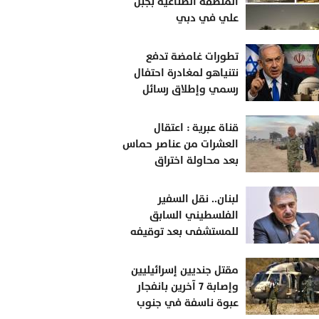
المنطقة الصناعية بجبل
علي في دبي
تطورات غامضة تدفع
نتنياهو لمغادرة احتفال
رسمي وإطلاق رسائل
تصعيدية تجاه إيران
قناة عبرية : اعتقال
العشرات من عناصر حماس
بعد محاولة اختراق
الميليشيات التابعة لها
لبنان.. نقل السفير
الفلسطيني السابق
للمستشفى بعد توقيفه
في مطار بيروت
مقتل جنديين إسرائيليين
وإصابة 7 آخرين بانفجار
عبوة ناسفة في جنوب