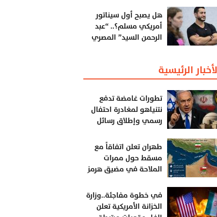
لبنان
هل يصبح أول سيناتور
أمريكي مسلم؟.. “عبد
الرحمن السيد” المصري
الذي قلب الحسابات ..
لأخبار الرئيسية
تطورات غامضة تدفع
نتنياهو لمغادرة احتفال
رسمي وإطلاق رسائل
تصعيدية تجاه إيران
طهران تعلن اتفاقاً مع
مسقط حول ممرات
الملاحة في مضيق هرمز
في خطوة مفاجئة..وزارة
الخزانة الأمريكية تعلن