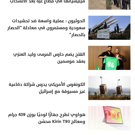
ميليشياتها في قطاع غزة بعد الانسحاب
الحوثيون : عملية واسعة ضد تحشيدات
سعودية ومستمرون في معادلة "الحصار
بالحصار"
الفتح يضم حارس المرمى وليد العنزي
بعقد موسمين
الكونغرس الأمريكي يدرس شراكة دفاعية
غير مسبوقة مع إسرائيل
هواوي تطرح جهازًا لوحيًا بوزن 439 جرام
ومعالج Kirin T93 محسّن