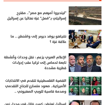
"ليتدبروا أمرهم مع مصر".. مقترح
إسرائيلي بـ"فصل" غزة نهائيا عن إسرائيل
نتنياهو يوفد ديرمر إلى واشنطن .. ما
علاقة غزة ؟
الإعلام العبري يزعم : نقل وحدات وأنشطة
تابعة لحماس إلى تركيا عقب إجراءات
قطرية مشددة
القضية الفلسطينية تتقدم في الانتخابات
الأميركية.. صعود متسارع للجناح التقدمي
وصدمة قاسية للوبي الصهيوني ..
اسرائيل تعترف : كمين قاتل في مجدل زون