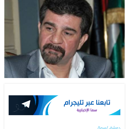
دمشق /سما/