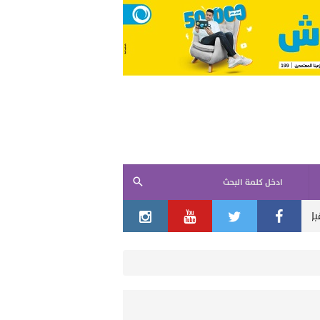
ادخل كلمة البحث
م التاريخي
مصادر أمريكية: ترامب يرفض الخيار البري.. والجيش يبحث ع