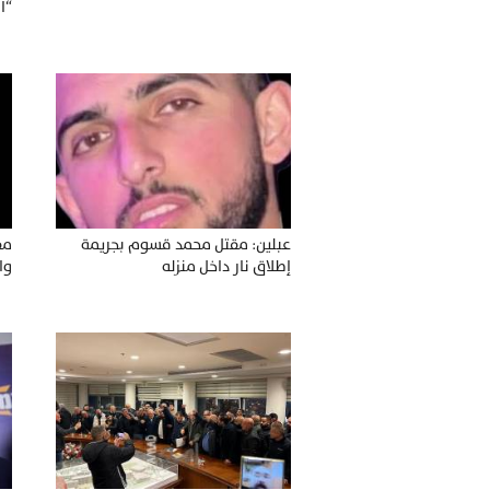
“ا
وي
عبلين: مقتل محمد قسوم بجريمة
مق
إطلاق نار داخل منزله
وا