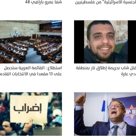
لجنسية الاسرائيلية” من فلسطينيين
شفا عمرو بأراضي 48
ُرحلهما لغزة بدعوى تنفيذ هجمات
تل شاب بجريمة إطلاق نار بمنطقة
استطلاع : القائمة العربية ستحصل
دي عارة
على 13 مقعدا في الانتخابات القادم
..