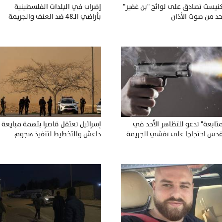
كنيست تصادق على لوائح "بن غفير"
إضراب في البلدات الفلسطينية
حد من صوت الأذان
بأراضي الـ48 ضد العنف والجريمة
متابعة" تدعو للتظاهر الأحد في
إسرائيل تعتقل قاصرا بتهمة مبايعة
قدس احتجاجا على تفشي الجريمة
داعش والتخطيط لتنفيذ هجوم
اراضي الـ 48